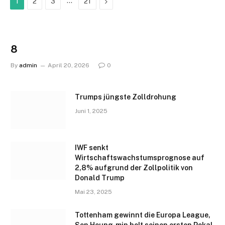
…
Next
1
2
3
21
8
By
admin
April 20, 2026
0
Trumps jüngste Zolldrohung
Juni 1, 2025
IWF senkt
Wirtschaftswachstumsprognose auf
2,8% aufgrund der Zollpolitik von
Donald Trump
Mai 23, 2025
Tottenham gewinnt die Europa League,
Son Heung-min holt seinen ersten Pokal