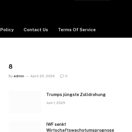
 Policy
Contact Us
Terms Of Service
8
By
admin
April 20, 2026
0
Trumps jüngste Zolldrohung
Juni 1, 2025
IWF senkt
Wirtschaftswachstumsprognose