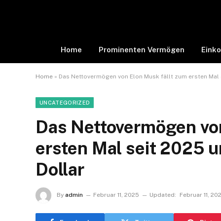
Home
Prominenten Vermögen
Eink
Home
»
Das Nettovermögen von Elon Musk fällt zum ersten Mal s
UNCATEGORIZED
Das Nettovermögen von
ersten Mal seit 2025 u
Dollar
By
admin
Februar 11, 2025
Updated:
Februar 11, 20