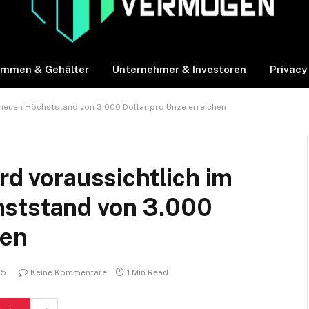
ommen & Gehälter
Unternehmer & Investoren
Privacy
n neuen Höchststand von 3.000 Dollar pro Unze erreichen
rd voraussichtlich im
hststand von 3.000
hen
25
Keine Kommentare
1 Min Read