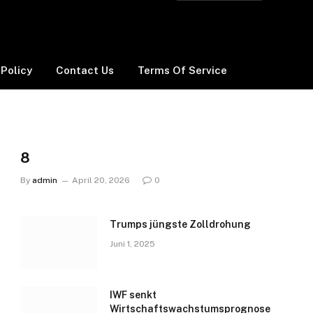
 Policy
Contact Us
Terms Of Service
8
By
admin
April 20, 2026
0
Trumps jüngste Zolldrohung
Juni 1, 2025
IWF senkt
Wirtschaftswachstumsprognose