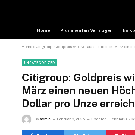
Home
Prominenten Vermögen
Eink
Home
»
Citigroup: Goldpreis wird voraussichtlich im März eine
UNCATEGORIZED
Citigroup: Goldpreis wi
März einen neuen Höc
Dollar pro Unze erreic
By
admin
Februar 8, 2025
Updated:
Februar 8, 20