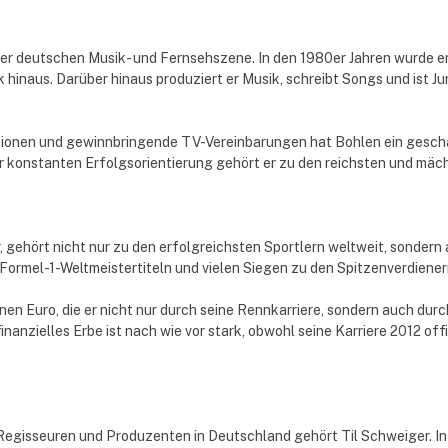
der deutschen Musik- und Fernsehszene. In den 1980er Jahren wurde e
 hinaus. Darüber hinaus produziert er Musik, schreibt Songs und ist J
.
onen und gewinnbringende TV-Vereinbarungen hat Bohlen ein geschä
 konstanten Erfolgsorientierung gehört er zu den reichsten und mäc
gehört nicht nur zu den erfolgreichsten Sportlern weltweit, sondern
 Formel-1-Weltmeistertiteln und vielen Siegen zu den Spitzenverdiener
n Euro, die er nicht nur durch seine Rennkarriere, sondern auch dur
zielles Erbe ist nach wie vor stark, obwohl seine Karriere 2012 offiz
egisseuren und Produzenten in Deutschland gehört Til Schweiger. In 