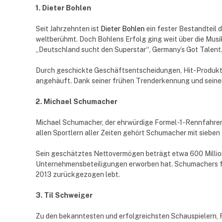
1. Dieter Bohlen
Seit Jahrzehnten ist
Dieter Bohlen
ein fester Bestandteil 
weltberühmt. Doch Bohlens Erfolg ging weit über die Musik
„Deutschland sucht den Superstar“, Germany’s Got Talent
Durch geschickte Geschäftsentscheidungen, Hit-Produkti
angehäuft. Dank seiner frühen Trenderkennung und seiner
2. Michael Schumacher
Michael Schumacher, der ehrwürdige Formel-1-Rennfahrer, 
allen Sportlern aller Zeiten gehört Schumacher mit sieben
Sein geschätztes Nettovermögen beträgt etwa 600 Millione
Unternehmensbeteiligungen erworben hat. Schumachers finan
2013 zurückgezogen lebt.
3. Til Schweiger
Zu den bekanntesten und erfolgreichsten Schauspielern, R