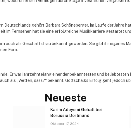
er, wodurch er sein Vermögen durch kluge Investitionen vergrößerte.
 Deutschlands gehört Barbara Schöneberger. Im Laufe der Jahre hat s
 im Fernsehen hat sie eine erfolgreiche Musikkarriere gestartet und t
ern auch als Geschäftsfrau bekannt geworden. Sie gibt ihr eigenes Mag
onen Euro.
nde. Er war jahrzehntelang einer der bekanntesten und beliebtesten
uch als „Wetten, dass?“ bekannt. Gottschalks Erfolg geht jedoch übe
Neueste
,
Karim Adeyemi Gehalt bei
Borussia Dortmund
Oktober 17, 2024