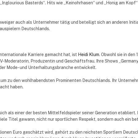
r „Inglourious Basterds“. Hits wie „Keinohrhasen“ und „Honig am Kopf
hweiger auch als Unternehmer tätig und beteiligt sich an anderen Init
hauspielern Deutschlands.
nternationale Karriere gemacht hat, ist
Heidi Klum
. Obwohl sie in den
e TV-Moderatorin, Produzentin und Geschäftsfrau. Ihre Shows „German
in der Mode- und Unterhaltungsbranche entwickelt.
lum zu den wohlhabendsten Prominenten Deutschlands. Ihr Unternehme
macht haben.
ch als einer der besten Mittelfeldspieler seiner Generation etabliert.
 viele Titel gewann, nicht nur sportlichen Respekt, sondern auch ein 
onen Euro geschätzt wird, gehört zu den reichsten Sportlern Deutsch