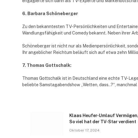
engagierte sich dann als TV-Experte und Markenbotschaft
6. Barbara Schöneberger
Zu den bekanntesten TV-Persönlichkeiten und Entertainern
Wandlungsfähigkeit und Comedy bekannt. Neben ihrer Arbeit
Schöneberger ist nicht nur als Medienpersönlichkeit, sond
Ihr angeblicher Reichtum beläuft sich auf etwa zehn Milli
7. Thomas Gottschalk:
Thomas Gottschalk ist in Deutschland eine echte TV-Lege
beliebte Samstagabendshow „Wetten, dass..?“, manchmal a
Klaas Heufer-Umlauf Vermögen
So viel hat der TV-Star verdient
Oktober 17, 2024