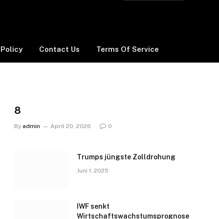
 Policy
Contact Us
Terms Of Service
8
By
admin
April 20, 2026
0
Trumps jüngste Zolldrohung
Juni 1, 2025
IWF senkt
Wirtschaftswachstumsprognose