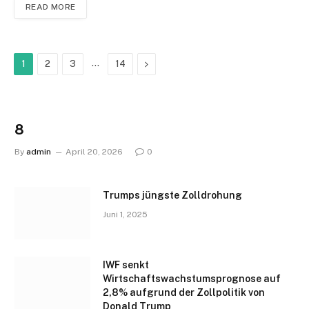
READ MORE
…
Next
1
2
3
14
8
By
admin
April 20, 2026
0
Trumps jüngste Zolldrohung
Juni 1, 2025
IWF senkt
Wirtschaftswachstumsprognose auf
2,8% aufgrund der Zollpolitik von
Donald Trump