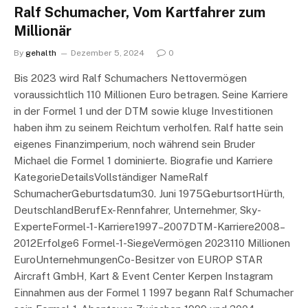
Ralf Schumacher, Vom Kartfahrer zum
Millionär
By
gehalth
Dezember 5, 2024
0
Bis 2023 wird Ralf Schumachers Nettovermögen
voraussichtlich 110 Millionen Euro betragen. Seine Karriere
in der Formel 1 und der DTM sowie kluge Investitionen
haben ihm zu seinem Reichtum verholfen. Ralf hatte sein
eigenes Finanzimperium, noch während sein Bruder
Michael die Formel 1 dominierte. Biografie und Karriere
KategorieDetailsVollständiger NameRalf
SchumacherGeburtsdatum30. Juni 1975GeburtsortHürth,
DeutschlandBerufEx-Rennfahrer, Unternehmer, Sky-
ExperteFormel-1-Karriere1997–2007DTM-Karriere2008–
2012Erfolge6 Formel-1-SiegeVermögen 2023110 Millionen
EuroUnternehmungenCo-Besitzer von EUROP STAR
Aircraft GmbH, Kart & Event Center Kerpen Instagram
Einnahmen aus der Formel 1 1997 begann Ralf Schumacher