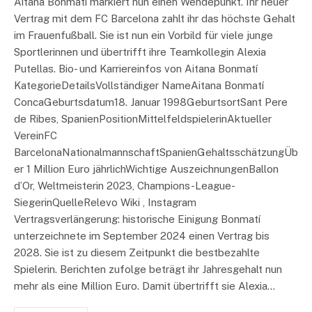
Aitana Bonmatí markiert nun einen Wendepunkt. Ihr neuer
Vertrag mit dem FC Barcelona zahlt ihr das höchste Gehalt
im Frauenfußball. Sie ist nun ein Vorbild für viele junge
Sportlerinnen und übertrifft ihre Teamkollegin Alexia
Putellas. Bio- und Karriereinfos von Aitana Bonmatí
KategorieDetailsVollständiger NameAitana Bonmatí
ConcaGeburtsdatum18. Januar 1998GeburtsortSant Pere
de Ribes, SpanienPositionMittelfeldspielerinAktueller
VereinFC
BarcelonaNationalmannschaftSpanienGehaltsschätzungÜb
er 1 Million Euro jährlichWichtige AuszeichnungenBallon
d’Or, Weltmeisterin 2023, Champions-League-
SiegerinQuelleRelevo Wiki , Instagram
Vertragsverlängerung: historische Einigung Bonmatí
unterzeichnete im September 2024 einen Vertrag bis
2028. Sie ist zu diesem Zeitpunkt die bestbezahlte
Spielerin. Berichten zufolge beträgt ihr Jahresgehalt nun
mehr als eine Million Euro. Damit übertrifft sie Alexia…