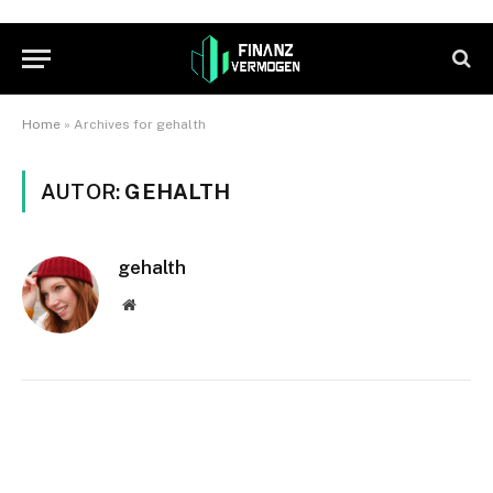
Home
»
Archives for gehalth
AUTOR:
GEHALTH
gehalth
Website