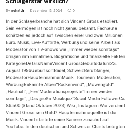
Schlagerstar wirklich?
By
gehalth
Dezember 12, 2024
0
In der Schlagerbranche hat sich Vincent Gross etabliert.
Sein Vermögen ist noch nicht genau bekannt. Fachleute
schätzen es jedoch auf zwischen einer und zwei Millionen
Euro. Musik, Live-Auftritte, Werbung und seine Arbeit als
Moderator von TV-Shows wie „Immer wieder sonntags“
bringen ihm Einnahmen. Biografische und finanzielle Fakten
KategorieDetailsNameVincent GrossGeburtsdatum23.
August 1996GeburtsortBasel, SchweizBerufSänger,
ModeratorHaupteinnahmenMusik, Tourneen, Moderation,
WerbungBekannte Alben“Rückenwind“, „Möwengold“,
„Hautnah“, „Frei“Moderationsprojekte“Immer wieder
sonntags“, „Das große Musikquiz“Social Media FollowerCa.
86.500 (Stand Oktober 2023) Wiki , Instagram Wie verdient
Vincent Gross sein Geld? Haupteinnahmequelle ist die
Musik. Vincent startete seine Karriere zunächst auf
YouTube. In den deutschen und Schweizer Charts belegten