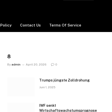
 Policy
Contact Us
Terms Of Service
8
By
admin
April 20, 2026
0
Trumps jüngste Zolldrohung
Juni 1, 2025
IWF senkt
Wirtschaftswachstumsprognose