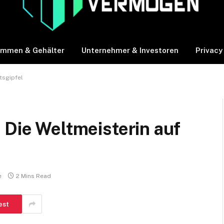
ommen & Gehälter
Unternehmer & Investoren
Privacy
tsgipfel
 Die Weltmeisterin auf
e
2 Mins Read
est