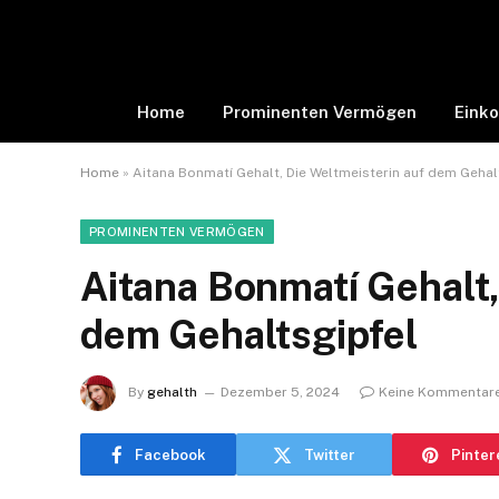
Home
Prominenten Vermögen
Eink
Home
»
Aitana Bonmatí Gehalt, Die Weltmeisterin auf dem Gehal
PROMINENTEN VERMÖGEN
Aitana Bonmatí Gehalt,
dem Gehaltsgipfel
By
gehalth
Dezember 5, 2024
Keine Kommentar
Facebook
Twitter
Pinter