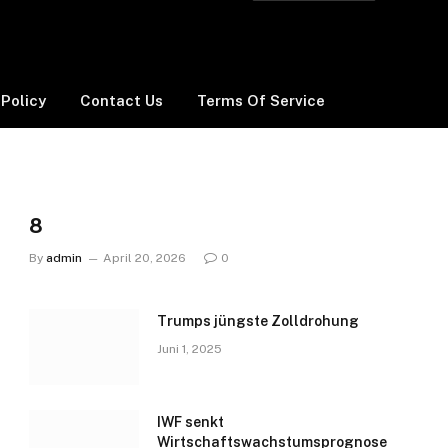
 Policy
Contact Us
Terms Of Service
8
By
admin
April 20, 2026
0
Trumps jüngste Zolldrohung
Juni 1, 2025
IWF senkt
Wirtschaftswachstumsprognose