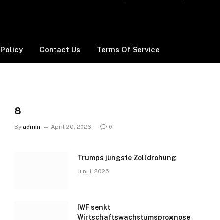
 Policy
Contact Us
Terms Of Service
8
By
admin
April 20, 2026
0
Trumps jüngste Zolldrohung
Juni 1, 2025
IWF senkt
Wirtschaftswachstumsprognose