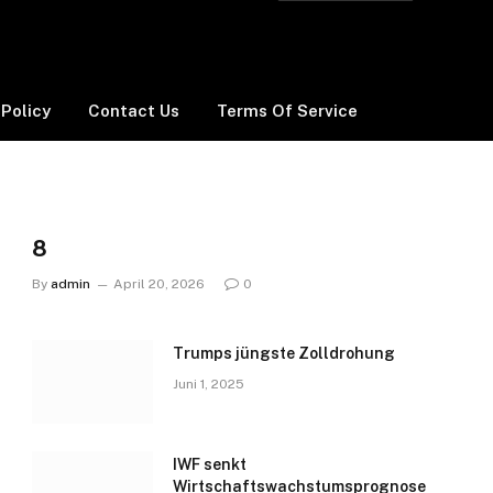
 Policy
Contact Us
Terms Of Service
8
By
admin
April 20, 2026
0
Trumps jüngste Zolldrohung
Juni 1, 2025
IWF senkt
Wirtschaftswachstumsprognose