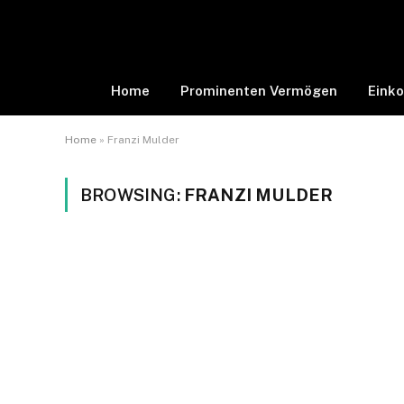
Home
Prominenten Vermögen
Eink
Home
»
Franzi Mulder
BROWSING:
FRANZI MULDER