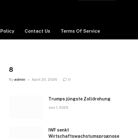
 Policy
Contact Us
Terms Of Service
8
By
admin
April 20, 2026
0
Trumps jüngste Zolldrohung
Juni 1, 2025
IWF senkt
Wirtschaftswachstumsprognose