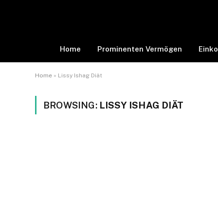
Home
Prominenten Vermögen
Eink
Home
»
Lissy Ishag Diät
BROWSING:
LISSY ISHAG DIÄT