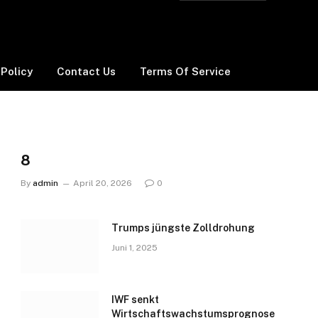
 Policy
Contact Us
Terms Of Service
8
By
admin
April 20, 2026
0
Trumps jüngste Zolldrohung
Juni 1, 2025
IWF senkt
Wirtschaftswachstumsprognose