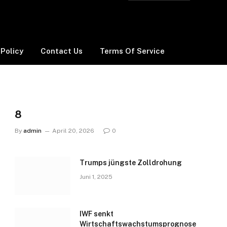
 Policy
Contact Us
Terms Of Service
8
By
admin
April 20, 2026
0
Trumps jüngste Zolldrohung
Juni 1, 2025
IWF senkt
Wirtschaftswachstumsprognose