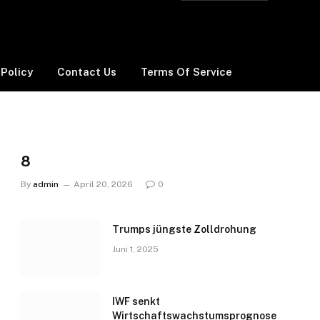
 Policy
Contact Us
Terms Of Service
8
By
admin
April 20, 2026
0
Trumps jüngste Zolldrohung
Juni 1, 2025
IWF senkt
Wirtschaftswachstumsprognose