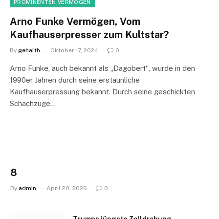
PROMINENTEN VERMÖGEN
Arno Funke Vermögen, Vom
Kaufhauserpresser zum Kultstar?
By
gehalth
Oktober 17, 2024
0
Arno Funke, auch bekannt als „Dagobert“, wurde in den
1990er Jahren durch seine erstaunliche
Kaufhauserpressung bekannt. Durch seine geschickten
Schachzüge…
8
By
admin
April 20, 2026
0
Trumps jüngste Zolldrohung