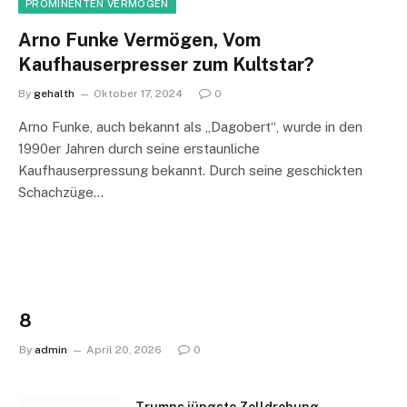
PROMINENTEN VERMÖGEN
Arno Funke Vermögen, Vom
Kaufhauserpresser zum Kultstar?
By
gehalth
Oktober 17, 2024
0
Arno Funke, auch bekannt als „Dagobert“, wurde in den
1990er Jahren durch seine erstaunliche
Kaufhauserpressung bekannt. Durch seine geschickten
Schachzüge…
8
By
admin
April 20, 2026
0
Trumps jüngste Zolldrohung