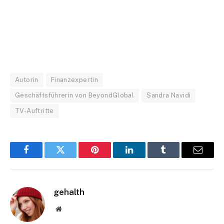
Autorin
Finanzexpertin
Geschäftsführerin von BeyondGlobal
Sandra Navidi
TV-Auftritte
Facebook
Twitter
Pinterest
LinkedIn
Tumblr
Email
gehalth
Website