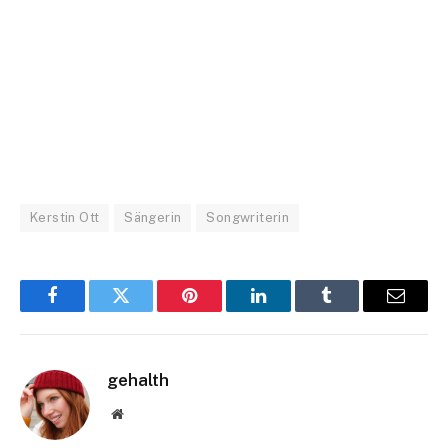
Kerstin Ott
Sängerin
Songwriterin
Facebook
Twitter
Pinterest
LinkedIn
Tumblr
Email
gehalth
Website