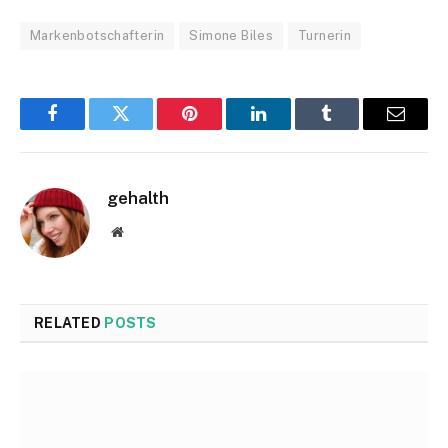
Markenbotschafterin
Simone Biles
Turnerin
Facebook
Twitter
Pinterest
LinkedIn
Tumblr
Email
gehalth
Website
RELATED
POSTS